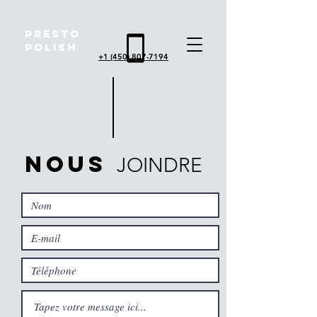
Presto
polish
+1 (450) 807-7194
NouS
JOINDRE